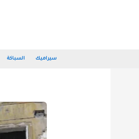
خطي
لى
لمحتوى
سيراميك
السباكة