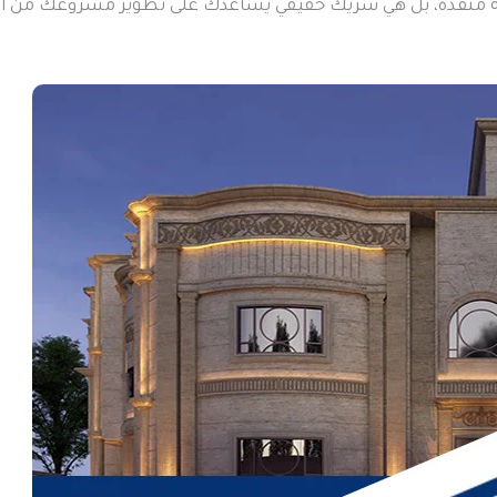
نفذة، بل هي شريك حقيقي يساعدك على تطوير مشروعك من التخطي